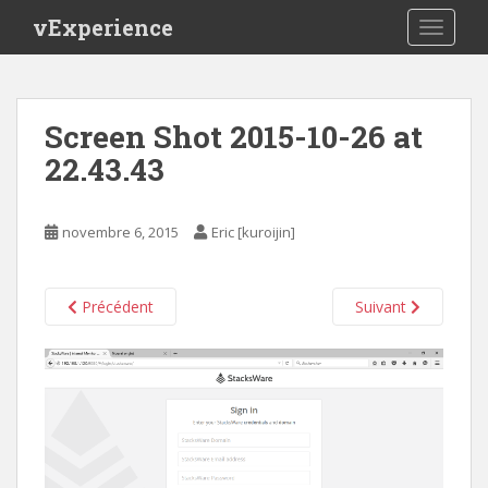
S
vExperience
TOGGLE
k
i
p
t
Screen Shot 2015-10-26 at
o
22.43.43
m
a
i
novembre 6, 2015
Eric [kuroijin]
n
c
o
Précédent
Suivant
n
t
e
n
t