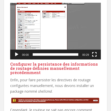
Lecteur
vidéo
00:00
00:29
Configurer la persistance des informations
de routage définies manuellement
précédemment
Enfin, pour faire persister les directives de routage
configurées manuellement, nous devons installer un
package nommé
shellcmd
.
Cependant, le routeur ne sait pas encore comment