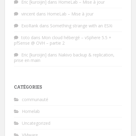
Eric [kuroijin]
dans
HomeLab – Mise à jour
vincent
dans
HomeLab – Mise à jour
ExoRank
dans
Something strange with an ESXi
toto
dans
Mon cloud hébergé – vSphere 5.5 +
pfSense @ OVH – partie 2
Eric [kuroijin]
dans
Nakivo backup & replication,
prise en main
CATÉGORIES
communauté
Homelab
Uncategorized
VMware