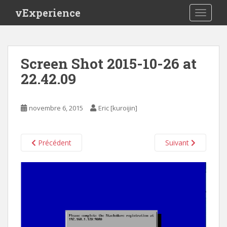
S
vExperience
TOGGLE
k
i
p
t
Screen Shot 2015-10-26 at
o
22.42.09
m
a
i
novembre 6, 2015
Eric [kuroijin]
n
c
o
Précédent
Suivant
n
t
e
n
t