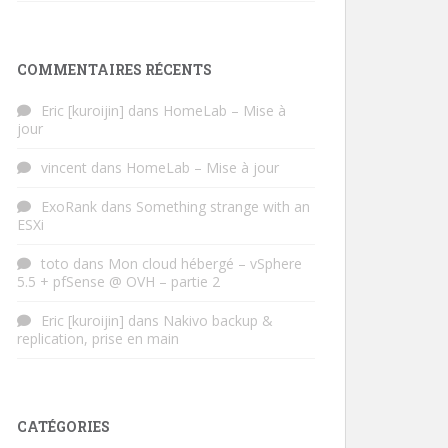
COMMENTAIRES RÉCENTS
Eric [kuroijin]
dans
HomeLab – Mise à
jour
vincent
dans
HomeLab – Mise à jour
ExoRank
dans
Something strange with an
ESXi
toto
dans
Mon cloud hébergé – vSphere
5.5 + pfSense @ OVH – partie 2
Eric [kuroijin]
dans
Nakivo backup &
replication, prise en main
CATÉGORIES