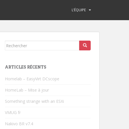
L’ÉQUIPE
Rechercher...
ARTICLES RÉCENTS
Homelab – EasyVirt DCscope
HomeLab – Mise à jour
Something strange with an ESXi
VMUG fr
Nakivo BR v7.4