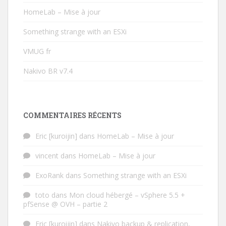
HomeLab – Mise à jour
Something strange with an ESXi
VMUG fr
Nakivo BR v7.4
COMMENTAIRES RÉCENTS
Eric [kuroijin]
dans
HomeLab – Mise à jour
vincent
dans
HomeLab – Mise à jour
ExoRank
dans
Something strange with an ESXi
toto
dans
Mon cloud hébergé – vSphere 5.5 +
pfSense @ OVH – partie 2
Eric [kuroijin]
dans
Nakivo backup & replication,