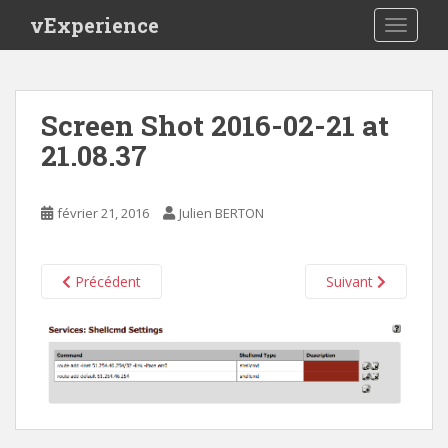
S
vExperience
TOGGLE
k
i
p
t
Screen Shot 2016-02-21 at
o
21.08.37
m
a
i
février 21, 2016
Julien BERTON
n
c
o
Précédent
Suivant
n
t
e
n
t