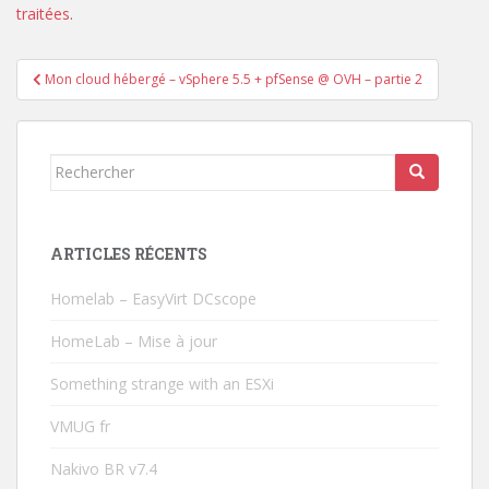
traitées
.
Navigation
Mon cloud hébergé – vSphere 5.5 + pfSense @ OVH – partie 2
de
l’article
Rechercher...
ARTICLES RÉCENTS
Homelab – EasyVirt DCscope
HomeLab – Mise à jour
Something strange with an ESXi
VMUG fr
Nakivo BR v7.4