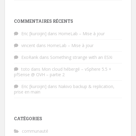
COMMENTAIRES RÉCENTS
Eric [kuroijin]
dans
HomeLab – Mise à jour
vincent
dans
HomeLab – Mise à jour
ExoRank
dans
Something strange with an ESXi
toto
dans
Mon cloud hébergé – vSphere 5.5 +
pfSense @ OVH – partie 2
Eric [kuroijin]
dans
Nakivo backup & replication,
prise en main
CATÉGORIES
communauté