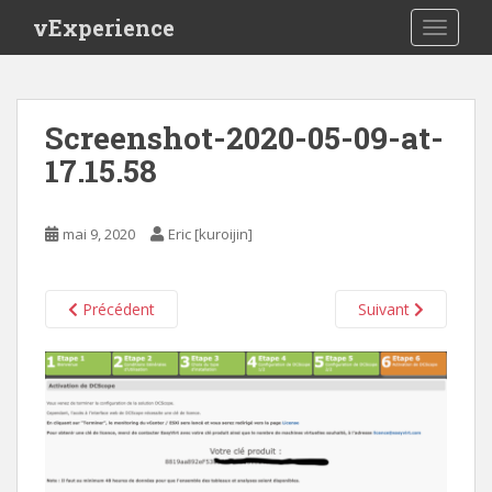
S
vExperience
TOGGLE
k
i
p
t
Screenshot-2020-05-09-at-
o
17.15.58
m
a
i
mai 9, 2020
Eric [kuroijin]
n
c
o
Précédent
Suivant
n
t
e
n
t