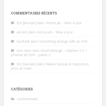
COMMENTAIRES RÉCENTS
Eric [kuroijin]
dans
HomeLab – Mise à jour
vincent
dans
HomeLab – Mise à jour
ExoRank
dans
Something strange with an ESXi
toto
dans
Mon cloud hébergé – vSphere 5.5 +
pfSense @ OVH – partie 2
Eric [kuroijin]
dans
Nakivo backup & replication,
prise en main
CATÉGORIES
communauté