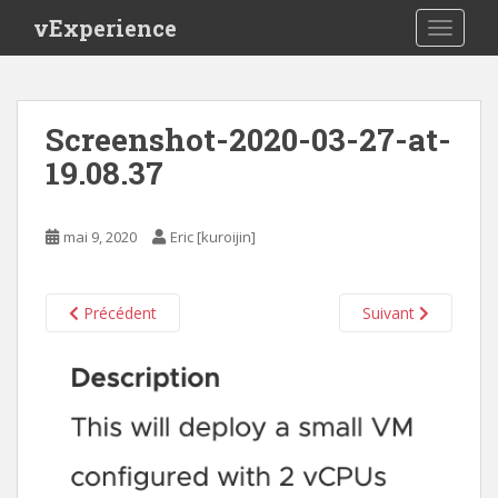
S
vExperience
TOGGLE
k
i
p
t
Screenshot-2020-03-27-at-
o
19.08.37
m
a
i
mai 9, 2020
Eric [kuroijin]
n
c
o
Précédent
Suivant
n
t
e
n
t