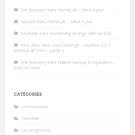
Eric [kuroijin]
dans
HomeLab – Mise à jour
vincent
dans
HomeLab – Mise à jour
ExoRank
dans
Something strange with an ESXi
toto
dans
Mon cloud hébergé – vSphere 5.5 +
pfSense @ OVH – partie 2
Eric [kuroijin]
dans
Nakivo backup & replication,
prise en main
CATÉGORIES
communauté
Homelab
Uncategorized