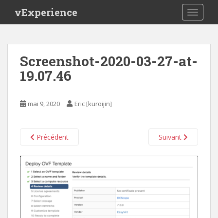
S
vExperience
TOGGLE
k
i
p
t
Screenshot-2020-03-27-at-
o
19.07.46
m
a
i
mai 9, 2020
Eric [kuroijin]
n
c
o
Précédent
Suivant
n
t
e
n
t