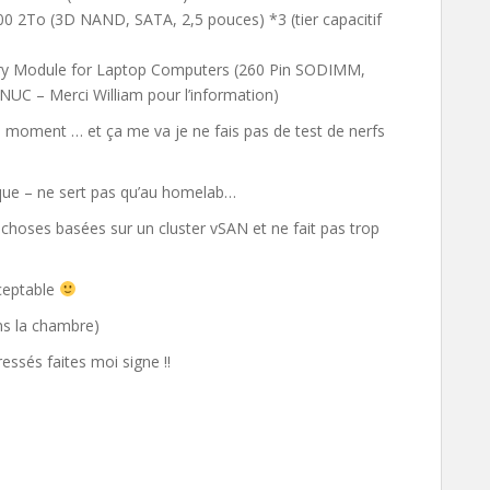
2To (3D NAND, SATA, 2,5 pouces) *3 (tier capacitif
Module for Laptop Computers (260 Pin SODIMM,
C – Merci William pour l’information)
le moment … et ça me va je ne fais pas de test de nerfs
ue – ne sert pas qu’au homelab…
choses basées sur un cluster vSAN et ne fait pas trop
cceptable
ns la chambre)
essés faites moi signe !!