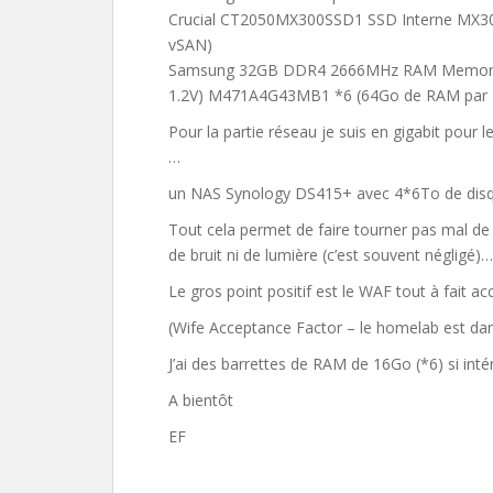
Crucial CT2050MX300SSD1 SSD Interne MX300 
vSAN)
Samsung 32GB DDR4 2666MHz RAM Memory 
1.2V) M471A4G43MB1 *6 (64Go de RAM par NU
Pour la partie réseau je suis en gigabit pour 
…
un NAS Synology DS415+ avec 4*6To de disq
Tout cela permet de faire tourner pas mal de 
de bruit ni de lumière (c’est souvent négligé)…
Le gros point positif est le WAF tout à fait a
(Wife Acceptance Factor – le homelab est da
J’ai des barrettes de RAM de 16Go (*6) si intér
A bientôt
EF