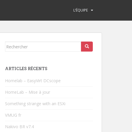
L’ÉQUIPE
Rechercher...
ARTICLES RÉCENTS
Homelab – EasyVirt DCscope
HomeLab – Mise à jour
Something strange with an ESXi
VMUG fr
Nakivo BR v7.4