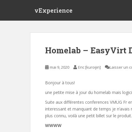
S
vExperience
k
i
p
t
o
m
Homelab – EasyVirt 
a
i
n
mai 9, 2020
Eric [kuroijin]
Laisser un 
c
o
Bonjour à tous!
n
t
une petite mise à jour du homelab mais logiciel
e
Suite aux différentes conferences VMUG Fr en 
n
interessant et manquant de temps je n’avais r
t
plus connu, voilà une petit billet sur le produit.
WWWW