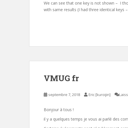
We can see that one key is not shown – I tho
with same results (I had three identical keys 
VMUG fr
septembre 7, 2018
Eric [kuroijin]
Lais
Bonjour à tous !
il y a quelques temps je vous ai parlé des 