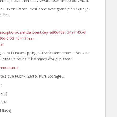
ganisés, notamment le VMware User Group ou VMUG.
eu un en France, c’est donc avec grand plaisir que je
z OVH.
escription?CalendarEventKey=a806468f-34a7-407d-
d-5f53-404f-94ea-
ar
: il y aura Duncan Epping et Frank Denneman … Vous ne
! Faites un tour sur les mines d’or que sont :
denneman.nl
tels que Rubrik, Zerto, Pure Storage …
 :
ent)
 PRA)
 flash)