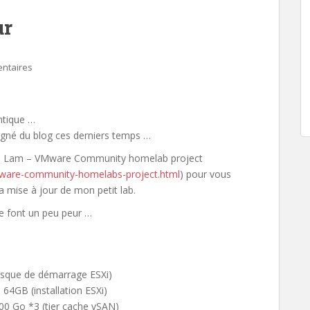
ur
ntaires
ntique …
gné du blog ces derniers temps …
lliam Lam – VMware Community homelab project
mware-community-homelabs-project.html
) pour vous
la mise à jour de mon petit lab.
 me font un peu peur …
sque de démarrage ESXi)
4GB (installation ESXi)
 Go *3 (tier cache vSAN)