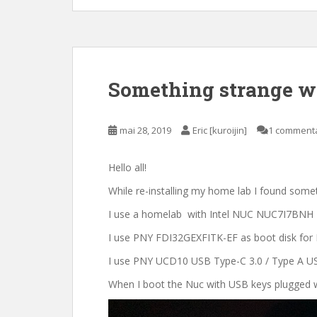
Something strange w
mai 28, 2019
Eric [kuroijin]
1 comment
Hello all!
While re-installing my home lab I found some
I use a homelab with Intel NUC NUC7I7BNH
I use PNY FDI32GEXFITK-EF as boot disk for 
I use PNY UCD10 USB Type-C 3.0 / Type A USB 
When I boot the Nuc with USB keys plugged we 