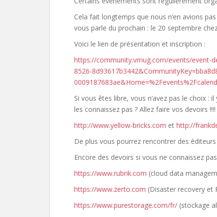
Certains événements sont régulièrement or
Cela fait longtemps que nous n’en avions pas 
vous parle du prochain : le 20 septembre che
Voici le lien de présentation et inscription :
https://community.vmug.com/events/event-d
8526-8d93617b3442&CommunityKey=bba8d80
0009187683ae&Home=%2Fevents%2Fcalend
Si vous êtes libre, vous n’avez pas le choix 
les connaissez pas ? Allez faire vos devoirs !!!
http://www.yellow-bricks.com
et
http://frank
De plus vous pourrez rencontrer des éditeurs 
Encore des devoirs si vous ne connaissez pas
https://www.rubrik.com
(cloud data managem
https://www.zerto.com
(Disaster recovery et
https://www.purestorage.com/fr/
(stockage all