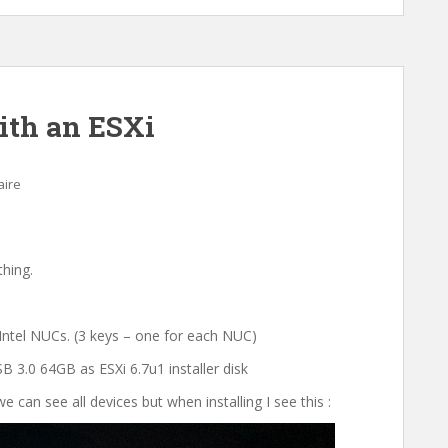
ith an ESXi
aire
thing.
Intel NUCs. (3 keys – one for each NUC)
3.0 64GB as ESXi 6.7u1 installer disk
can see all devices but when installing I see this :