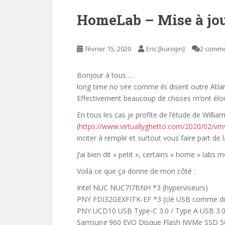
HomeLab – Mise à jo
février 15, 2020
Eric [kuroijin]
2 comme
Bonjour à tous …
long time no see comme ils disent outre Atla
Effectivement beaucoup de choses m’ont éloi
En tous les cas je profite de l’étude de Wi
(
https://www.virtuallyghetto.com/2020/02/v
inciter à remplir et surtout vous faire part de 
J’ai bien dit « petit », certains « home » labs
Voilà ce que ça donne de mon côté :
Intel NUC NUC7I7BNH *3 (hyperviseurs)
PNY FDI32GEXFITK-EF *3 (clé USB comme di
PNY UCD10 USB Type-C 3.0 / Type A USB 3.0 6
Samsung 960 EVO Disque Flash NVMe SSD 500