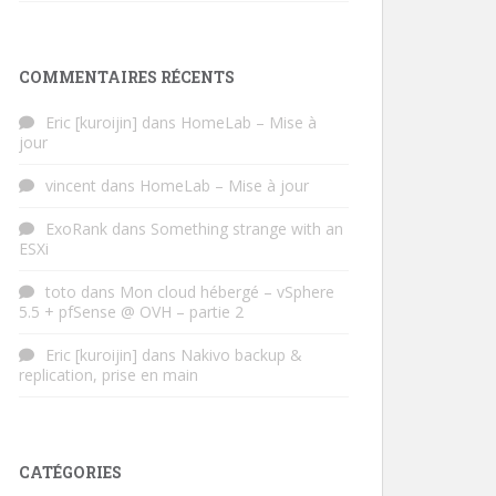
COMMENTAIRES RÉCENTS
Eric [kuroijin]
dans
HomeLab – Mise à
jour
vincent
dans
HomeLab – Mise à jour
ExoRank
dans
Something strange with an
ESXi
toto
dans
Mon cloud hébergé – vSphere
5.5 + pfSense @ OVH – partie 2
Eric [kuroijin]
dans
Nakivo backup &
replication, prise en main
CATÉGORIES