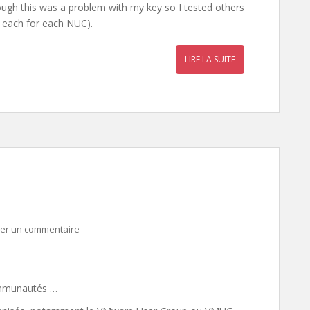
ugh this was a problem with my key so I tested others
– each for each NUC).
LIRE LA SUITE
ser un commentaire
communautés …